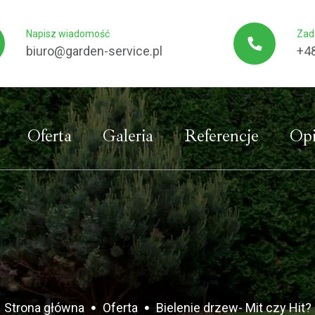
Napisz wiadomość
Zad
biuro@garden-service.pl
+4
Oferta
Galeria
Referencje
Opi
Strona główna
Oferta
Bielenie drzew- Mit czy Hit?