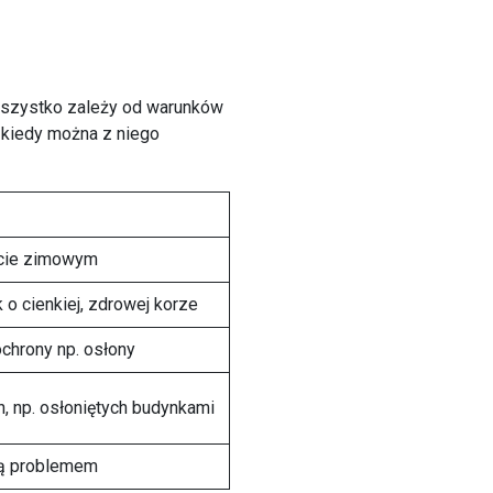
Wszystko zależy od warunków
a kiedy można z niego
acie zimowym
o cienkiej, zdrowej korze
ochrony np. osłony
, np. osłoniętych budynkami
 są problemem