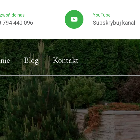
zwoń do nas
YouTube
8 794 440 096
Subskrybuj kanał
nie
Blog
Kontakt