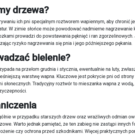
imy drzewa?
rywaniu ich pni specjalnym roztworem wapiennym, aby chronić 
ratur. W zimie słońce może powodować nadmierne nagrzewanie k
ozkami prowadzi do powstawania pęknięć i ran zgorzelinowych.
ając ryzyko nagrzewania się pnia i jego późniejszego pękania.
wadzać bielenie?
zypada na przełom grudnia i stycznia, ewentualnie na luty, zwłas
eśniejszą warstwę wapna. Kluczowe jest pokrycie pni od strony 
eni słonecznych. Tradycyjny roztwór to mieszanka wapna z wodą
przyczepności.
aniczenia
ólnie w przypadku starszych drzew oraz wrażliwych odmian owo
we. Warto jednak pamiętać, że ten zabieg nie zastąpi innych for
ożenie czy ochrona przed szkodnikami. Więcej praktycznych po