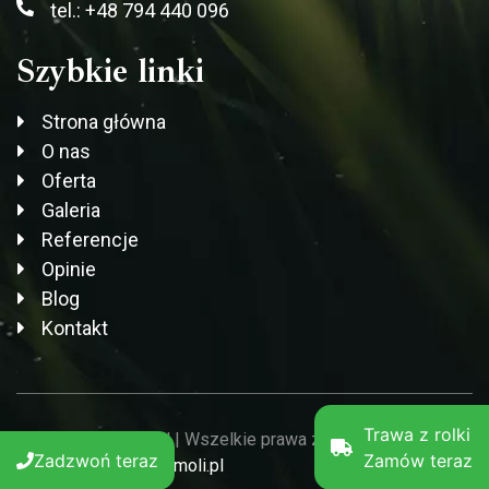
tel.: +48 794 440 096
Szybkie linki
Strona główna
O nas
Oferta
Galeria
Referencje
Opinie
Blog
Kontakt
Trawa z rolki
© Garden-Service.pl | Wszelkie prawa zastrzeżone 2026
Zadzwoń teraz
Zamów teraz
Projekt i wykonanie
imoli.pl