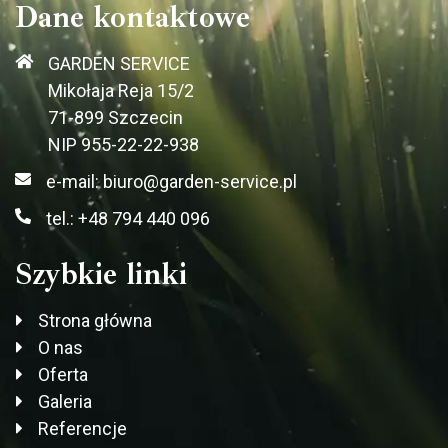
Dane kontaktowe
GARDEN SERVICE
Mikołaja Reja 15/2
71-899 Szczecin
NIP 955-22-22-938
e-mail: biuro@garden-service.pl
tel.: +48 794 440 096
Szybkie linki
Strona główna
O nas
Oferta
Galeria
Referencje